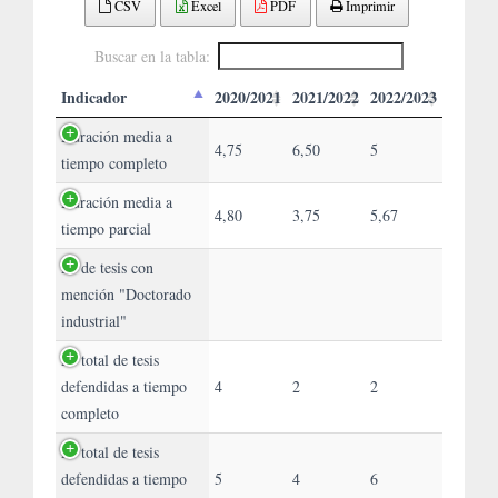
CSV
Excel
PDF
Imprimir
Buscar en la tabla:
Indicador
2020/2021
2021/2022
2022/2023
Duración media a
4,75
6,50
5
tiempo completo
Duración media a
4,80
3,75
5,67
tiempo parcial
Nº de tesis con
mención "Doctorado
industrial"
Nº total de tesis
defendidas a tiempo
4
2
2
completo
Nº total de tesis
defendidas a tiempo
5
4
6