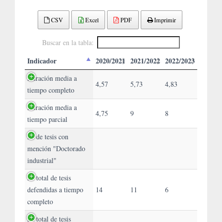
CSV
Excel
PDF
Imprimir
Buscar en la tabla:
Indicador
2020/2021
2021/2022
2022/2023
Duración media a
4,57
5,73
4,83
tiempo completo
Duración media a
4,75
9
8
tiempo parcial
Nº de tesis con
mención "Doctorado
industrial"
Nº total de tesis
defendidas a tiempo
14
11
6
completo
Nº total de tesis